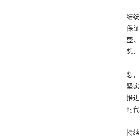
结统
保
盛
想、
想，
坚实
推进
时代
持续