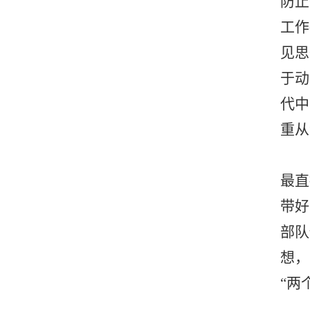
防止
工作
见思
于动
代中
重从
最直
带好
部队
想，
“两