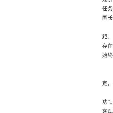
任务
围长
距、
存在
始终
定，
功”
客观