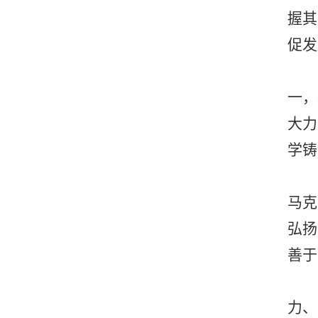
握其
促发
一，
大力
学铸
马克
弘扬
善于
力、