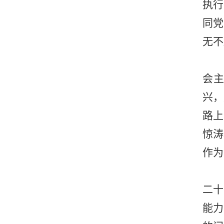
执行
同党
无不
会
兴，
路上
惊涛
作为
二十
能力