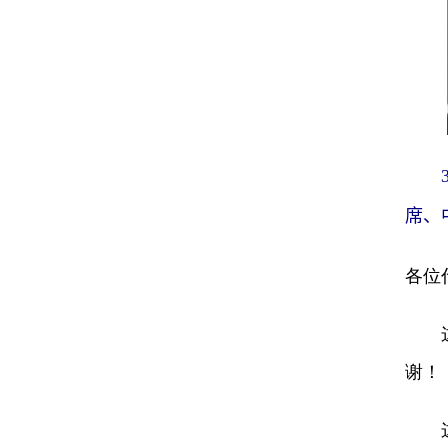
3月
席、
各位
这次
谢！
这是