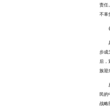
责任
不辜
各
具有
步成
后，
族迎
从现
民的
战略