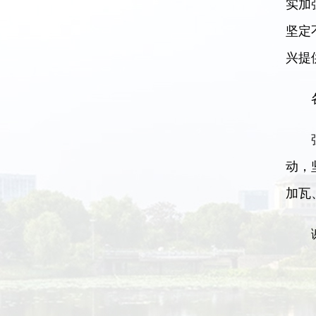
实加
坚定
兴提
各
强国
动，
加瓦
谢