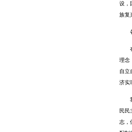
设，
族复
各
在强
理念
自立
济实
我们
民民
志，