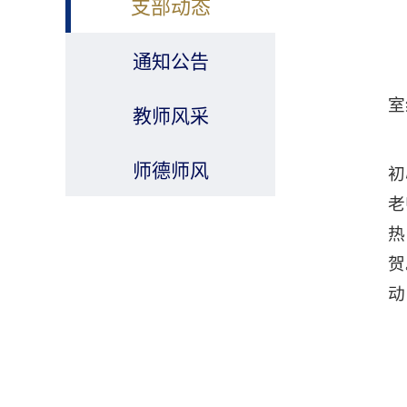
支部动态
通知公告
室
教师风采
师德师风
初
老
热
贺
动