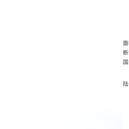
面
断
国
陆