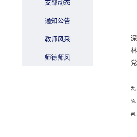
支部动态
通知公告
深
教师风采
林
师德师风
党
发
院
判