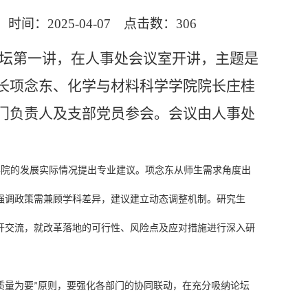
：2025-04-07 点击数：
306
坛
第一讲，
在
人事处
会议室
开讲
，
主题是
长
项念东
、
化学与材料科学
学院院长
庄桂
门负责人及支部党员参会。
会议由人事处
学院的发展实际情况
提出专业建议。
项念东
从师生需求角度出
强调政策需兼顾学科差异，建议建立动态调整机制
。
研究生
开交流，就
改革
落地的可行性、风险点及应对措施进行深入研
质量为要
原则，
要强化
各部门
的
协同联动，
在
充分吸纳论坛
”