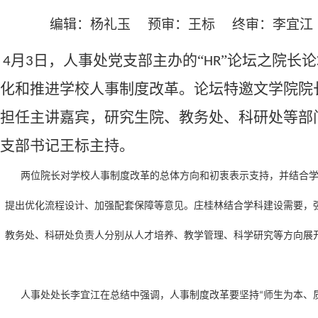
编辑：杨礼玉 预审：王标 终审：李宜江 时间
月
日，
人事处
党支部主办的
“
”论坛之
院长论
4
3
HR
化和推进
学校
人事制度改革
。论坛特邀
文学院
院
担任主讲嘉宾，研究生院、教务处、科研处等部
支部
书记王标主持。
两位院长对学校
人事制度改革的
总体方向
和初衷
表示支持，并
结合
，提出优化流程设计、加强配套保障等意见。
庄桂林
结合学科建设需要，
、教务处、科研处负责人分别从人才培养、教学管理、科
学研究
等
方向
展
。
人事处处长李宜江
在总结中强调，
人事制度改革
要坚持
师生为本、
“