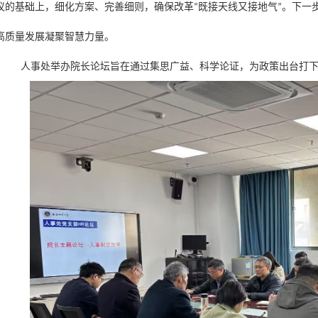
议
的
基础上
，细化方案、完善细则，确保
改革
既接天线又接地气
。下一
“
”
高质量发展凝聚智慧力量。
人事处举办院长
论坛
旨在
通过集思广益、科学论证，为政策出台打